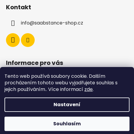
Kontakt
info
@
saabstance-shop.cz
Informace pro vás
Tento web používá soubory cookie. Dalším
Obchodní podmínky
procházením tohoto webu vyjadřujete souhlas s
Ochrana osobních údajů
jejich používáním.. Více informací
zde
.
Doprava a platba
Nastavení
Vytvořil Shoptet
Souhlasím
Copyright 2026
Saabstance - shop
. Všechna
práva vyhrazena.