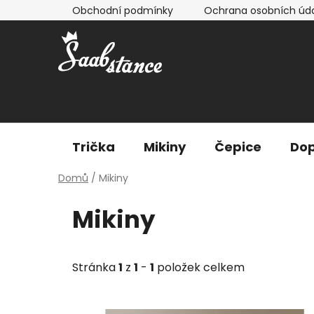
Přejít
Obchodní podmínky
Ochrana osobních úd
na
obsah
Trička
Mikiny
Čepice
Dop
Domů
/
Mikiny
Mikiny
Stránka
1
z
1
-
1
položek celkem
V