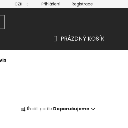
CZK
Přihlášení
Registrace
PRÁZDNÝ KOŠÍK
NÁKUPNÍ
KOŠÍK
vis
Ř
Řadit podle:
Doporučujeme
a
z
e