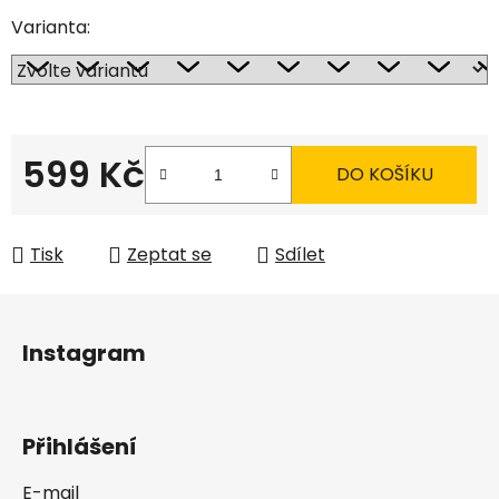
Varianta:
599 Kč
DO KOŠÍKU
Měrná cena:
Tisk
Zeptat se
Sdílet
Z
á
Instagram
p
a
t
Přihlášení
í
E-mail