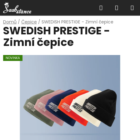
Přejít
Hledat
NÁKUP
na
obsah
KOŠÍK
Domů
/
Čepice
/
SWEDISH PRESTIGE - Zimní čepice
SWEDISH PRESTIGE -
Zimní čepice
NOVINKA