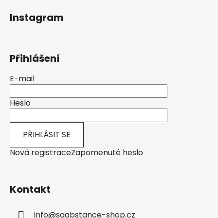
á
Instagram
p
a
t
Přihlášení
í
E-mail
Heslo
PŘIHLÁSIT SE
Nová registrace
Zapomenuté heslo
Kontakt
info
@
saabstance-shop.cz