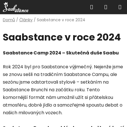
Přejít
Hledat
NÁKUP
na
obsah
KOŠÍK
Domů
/
Články
/
Saabstance v roce 2024
Saabstance v roce 2024
Saabstance Camp 2024 – Skutečná duše Saabu
Rok 2024 byl pro Saabstance výjimečný. Nejenže jsme
se znovu sešli na tradičním Saabstance Campu, ale
sezónu jsme odstartovali stylově – setkáním na
Saabstance Brunchi na začátku roku. Tento
komornější formát nám umožnil užít si přátelskou
atmosféru, dobré jídlo a samozřejmě spoustu debat o
našich milovaných vozech.