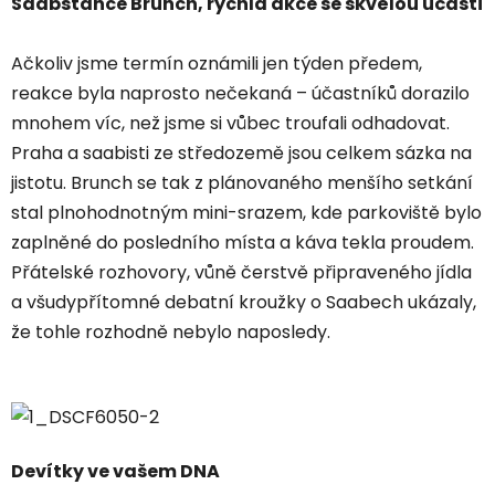
Saabstance Brunch, rychlá akce se skvělou účastí
Ačkoliv jsme termín oznámili jen týden předem,
reakce byla naprosto nečekaná – účastníků dorazilo
mnohem víc, než jsme si vůbec troufali odhadovat.
Praha a saabisti ze středozemě jsou celkem sázka na
jistotu. Brunch se tak z plánovaného menšího setkání
stal plnohodnotným mini-srazem, kde parkoviště bylo
zaplněné do posledního místa a káva tekla proudem.
Přátelské rozhovory, vůně čerstvě připraveného jídla
a všudypřítomné debatní kroužky o Saabech ukázaly,
že tohle rozhodně nebylo naposledy.
Devítky ve vašem DNA