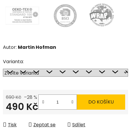
Autor:
Martin Hofman
Varianta:
690 Kč
–28 %
DO KOŠÍKU
490 Kč
Měrná cena:
Tisk
Zeptat se
Sdílet