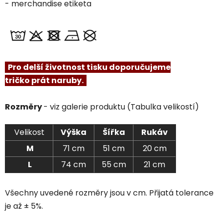
- merchandise etiketa
Pro delší životnost tisku doporučujeme
tričko prát naruby.
Rozměry
- viz galerie produktu (Tabulka velikostí)
Velikost
Výška
Šířka
Rukáv
M
71 cm
51 cm
20 cm
L
74 cm
55 cm
21 cm
Všechny uvedené rozměry jsou v cm. Přijatá tolerance
je až ± 5%.