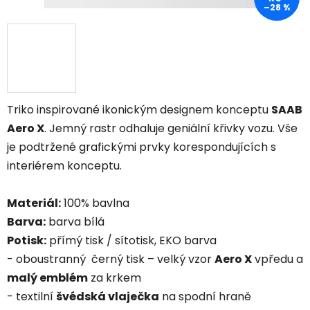
–28 %
Triko inspirované ikonickým designem konceptu
SAAB
Aero X
. Jemný rastr odhaluje geniální křivky vozu.
Vše
je podtržené grafickými prvky korespondujících s
interiérem konceptu.
Materiál:
100% bavlna
Barva:
barva bílá
Potisk:
přímý tisk / sítotisk, EKO barva
- oboustranný černý tisk – velký vzor
Aero X
vpředu a
malý emblém
za krkem
- textilní
švédská vlaječka
na spodní hraně