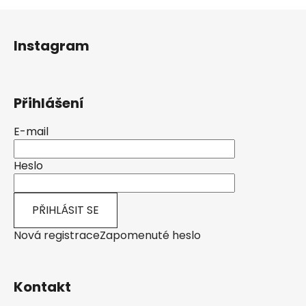
Z
á
Instagram
p
a
t
Přihlášení
í
E-mail
Heslo
PŘIHLÁSIT SE
Nová registrace
Zapomenuté heslo
Kontakt