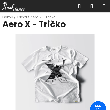
Přejít
Hledat
NÁKUP
na
obsah
KOŠÍK
Domů
/
Trička
/
Aero X - Tričko
Aero X - Tričko
690
KČ